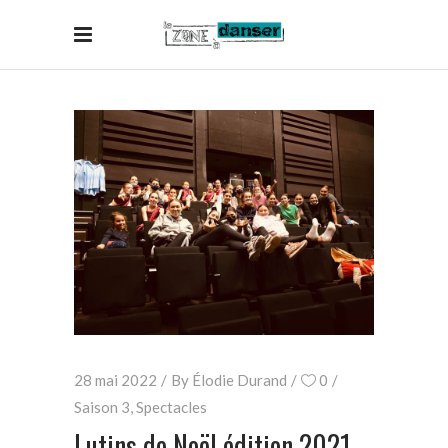
28 mai 2022
By
Élodie Durand
0
Saison 3
,
Spectacles
Lutins de Noël édition 2021