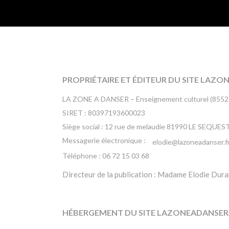
PROPRIÉTAIRE ET ÉDITEUR DU SITE LAZO
LA ZONE A DANSER – Enseignement culturel (8552
SIRET : 80397193600023
Siège social : 12 rue de melaudie 81990 LE SEQUE
Messagerie électronique :
elodie@lazoneadanser.f
Téléphone : 06 72 15 03 68
Directeur de la publication : Madame Elodie Dur
HÉBERGEMENT DU SITE LAZONEADANSER