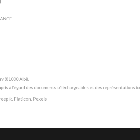
H
FRANCE
y (81000 Albi).
ompris à l’égard des documents téléchargeables et des représentations 
eepik, Flaticon, Pexels