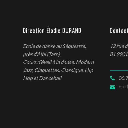
Direction Élodie DURAND
Contac
École de danse au Séquestre,
12 rue 
près d’Albi (Tarn)
81 990 
Cours d’éveil à la danse, Modern
Jazz, Claquettes, Classique, Hip
06.7
Hop et Dancehall
elo