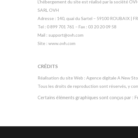
L’hébergement du site est réalisé par la société OV
SARL OVH
Adresse : 140, quai du Sartel – 59100 ROUBAIX | 
Tel : 0 899 701 761 – Fax : 03 20 20 09 58
Mail : support@ovh.com
Site : www.ovh.com
CRÉDITS
Réalisation du site Web : Agence digitale A New Stor
Tous les droits de reproduction sont réservés, y c
Certains éléments graphiques sont conçus par : Fr