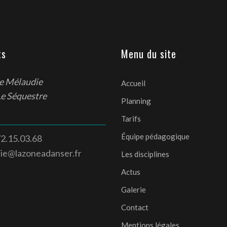
ts
Menu du site
de Mélaudie
Accueil
Le Séquestre
Planning
Tarifs
Équipe pédagogique
2.15.03.68
die@lazoneadanser.fr
Les disciplines
Actus
Galerie
Contact
Mentions légales