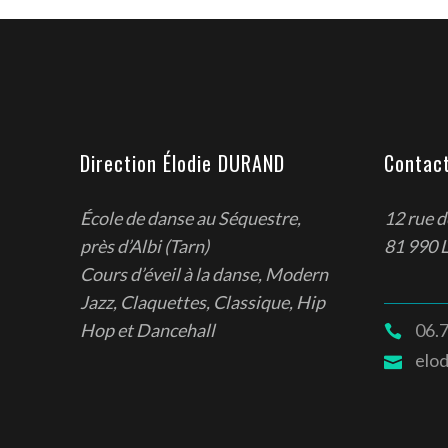
Direction Élodie DURAND
Contac
École de danse au Séquestre,
12 rue 
près d’Albi (Tarn)
81 990 
Cours d’éveil à la danse, Modern
Jazz, Claquettes, Classique, Hip
06.7
Hop et Dancehall
elo