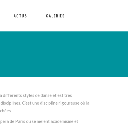
ACTUS
GALERIES
à différents styles de danse et est très
isciplines. C’est une discipline rigoureuse où la
rchées.
’Opéra de Paris où se mêlent académisme et