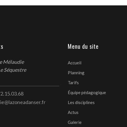
ts
Menu du site
de Mélaudie
Accueil
Le Séquestre
Planning
Tarifs
Équipe pédagogique
2.15.03.68
die@lazoneadanser.fr
Les disciplines
Actus
Galerie