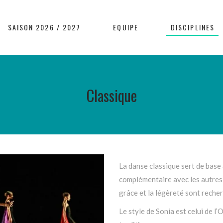
SAISON 2026 / 2027
EQUIPE
DISCIPLINES
Classique
La danse classique sert de base 
complémentaire avec les autres d
grâce et la légèreté sont reche
Le style de Sonia est celui de l