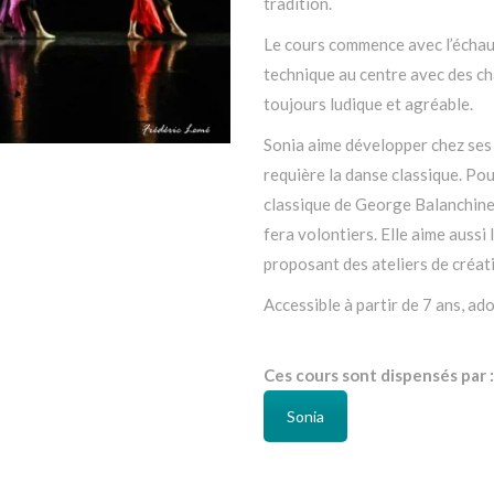
tradition.
Le cours commence avec l’échauf
technique au centre avec des c
toujours ludique et agréable.
Sonia aime développer chez ses é
requière la danse classique. Pou
classique de George Balanchine,
fera volontiers. Elle aime aussi 
proposant des ateliers de créat
Accessible à partir de 7 ans, ado
Ces cours sont dispensés par :
Sonia