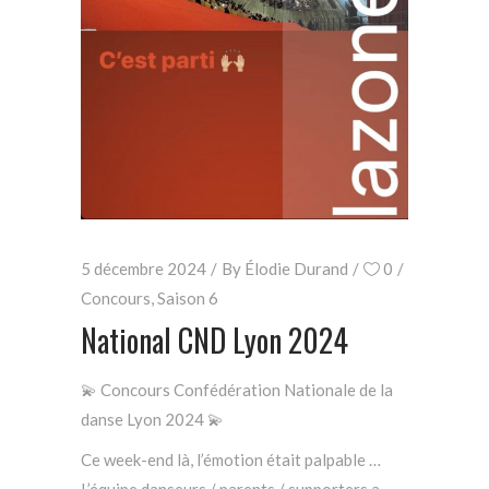
5 décembre 2024
By
Élodie Durand
0
Concours
,
Saison 6
National CND Lyon 2024
💫 Concours Confédération Nationale de la
danse Lyon 2024 💫
Ce week-end là, l’émotion était palpable …
L’équipe danseurs / parents / supporters a