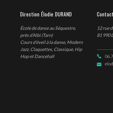
Direction Élodie DURAND
Contac
École de danse au Séquestre,
12 rue 
près d’Albi (Tarn)
81 990 
Cours d’éveil à la danse, Modern
Jazz, Claquettes, Classique, Hip
06.7
Hop et Dancehall
elo