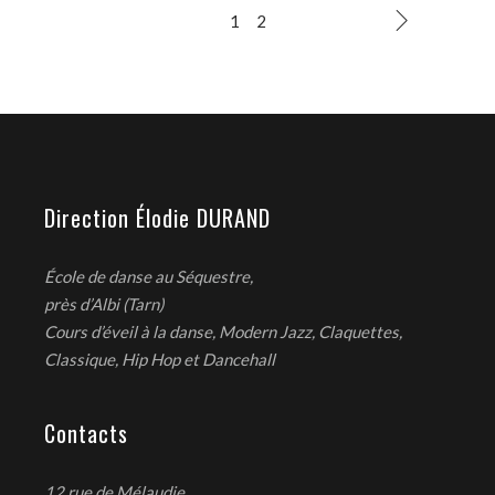
1
2
Direction Élodie DURAND
École de danse au Séquestre,
près d’Albi (Tarn)
Cours d’éveil à la danse, Modern Jazz, Claquettes,
Classique, Hip Hop et Dancehall
Contacts
12 rue de Mélaudie